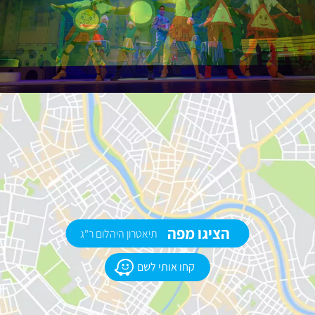
הציגו מפה
תיאטרון היהלום ר"ג
קחו אותי לשם