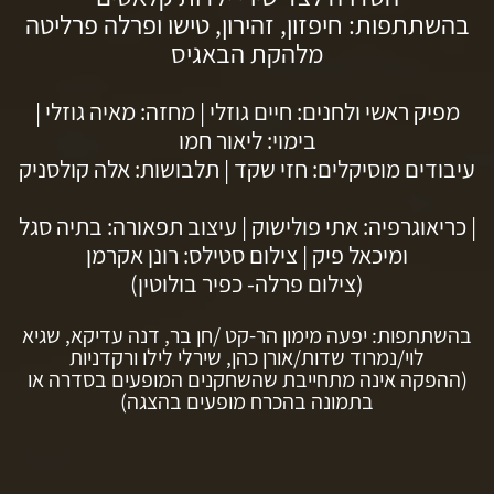
בהשתתפות: חיפזון, זהירון, טישו ופרלה פרליטה
מלהקת הבאגיס
מפיק ראשי ולחנים: חיים גוזלי | מחזה: מאיה גוזלי |
בימוי: ליאור חמו
עיבודים מוסיקלים: חזי שקד | תלבושות: אלה קולסניק
| כריאוגרפיה: אתי פולישוק | עיצוב תפאורה: בתיה סגל
ומיכאל פיק | צילום סטילס: רונן אקרמן
(צילום פרלה- כפיר בולוטין)
בהשתתפות: יפעה מימון הר-קט /חן בר, דנה עדיקא, שגיא
לוי/נמרוד שדות/אורן כהן, שירלי לילו ורקדניות
(ההפקה אינה מתחייבת שהשחקנים המופעים בסדרה או
בתמונה בהכרח מופעים בהצגה)