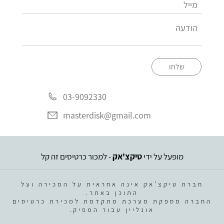
שלחו
03-9092330
masterdisk@gmail.com
מופעל על ידי
טיקצ'אק
- למכור כרטיסים זה קל
חברת טיקצ'אק אינה אחראית על המכירה ועל
התוכן באתר.
החברה מספקת מערכת מתקדמת למכירת כרטיסים
אונליין עבור המפיק.