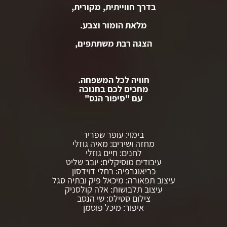
בדרך חווייתית, מקורית,
מלאת הומור וצבע.
הצגה רבת משתתפים,
חוויה לכל המשפחה.
מחכים לכם בחנוכה
עם "סיפור הנס"
בימוי: עופר שפריר
מחזה ושירים: מאיה גוזלי
לחנים: חיים גוזלי
עיבודים מוסיקלים: יובב שליט
כריאוגרפיה: רחלי דוידסון
עיצוב תפאורה: מיכאל פיק ובתיה סגל
עיצוב תלבושות: אלה קולסניק
צילום סטילס: שי הנסב
איפור: מיכל פוסמן