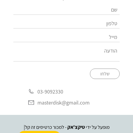
שלחו
03-9092330
masterdisk@gmail.com
מופעל על ידי
טיקצ'אק
- למכור כרטיסים זה קל
|